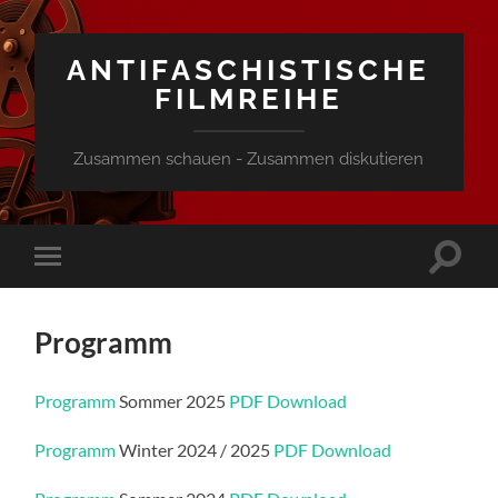
ANTIFASCHISTISCHE
FILMREIHE
Zusammen schauen - Zusammen diskutieren
Suchfe
Mobile-
ein-/a
Menü
ein-/ausblenden
Programm
Programm
Sommer 2025
PDF Download
Programm
Winter 2024 / 2025
PDF Download